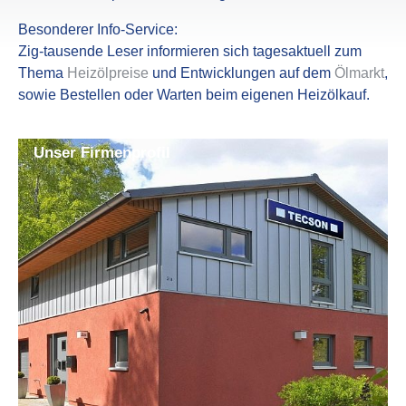
Beson­derer Info-Service:
Zig-tausende Leser infor­mieren sich tages­ak­tuell zum
Thema
Heiz­öl­preise
und Entwick­lungen auf dem
Ölmarkt
,
sowie Bestellen oder Warten beim eigenen Heiz­öl­kauf.
Unser Firmen­profil