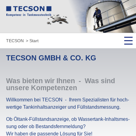
TECSON
Start
TECSON GMBH & CO. KG
Was bieten wir Ihnen - Was sind
unsere Kompe­tenzen
Will­kommen bei TECSON - Ihrem Spezia­listen für hoch­
wer­tige Tank­in­halts­an­zeiger und Füll­stands­mes­sung.
Ob Öltank-Füll­stands­an­zeige, ob Wasser­tank-Inhalts­mes­
sung oder ob Bestands­fern­mel­dung?
Wir haben die passende Lösung für Sie!