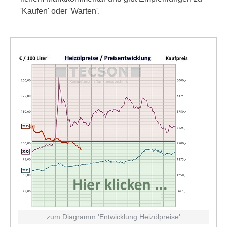
'Kaufen' oder 'Warten'.
zum Diagramm 'Entwick­lung Heiz­öl­preise'