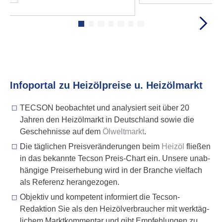
personalisieren, Funktionen für soziale Medien anbieten
zu können und die Zugriffe auf unsere Website zu
analysieren. Außerdem geben wir Informationen zu Ihrer
Verwendung unserer Website an unsere Partner für
soziale Medien, Werbung und Analysen weiter. Unsere
Partner können diese Daten mit weiteren Informationen
zusammenführen.
Info­portal zu Heiz­öl­preise u. Heiz­öl­markt
Hier finden Sie unser
Impressum
und
unsere
Datenschutzerklärung
.
TECSON beobachtet und analysiert seit über 20
Jahren den Heiz­öl­markt in Deutsch­land sowie die
Gescheh­nisse auf dem
Ölwelt­markt
.
Die täglichen Preisveränderungen beim
Heizöl
fließen
in das bekannte Tecson Preis-Chart ein. Unsere unab­
hängige Preis­erhe­bung wird in der Branche vielfach
als Referenz heran­gezogen.
Objektiv und kompetent informiert die Tecson-
Redaktion Sie als den Heizölverbraucher mit werktäg­
lichem Markt­kommentar und gibt Empfeh­lungen zu