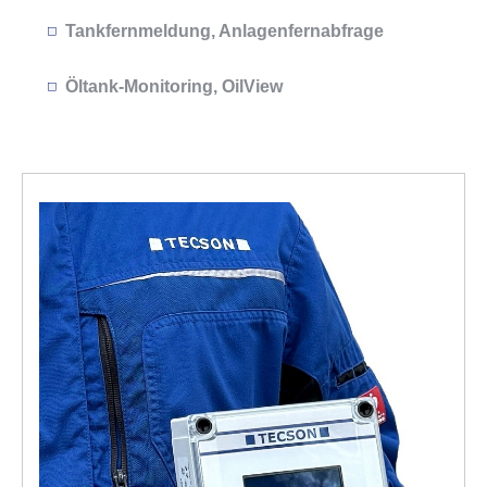
Tank­fern­mel­dung, Anla­gen­fern­ab­frage
Öltank-Moni­to­ring, OilView