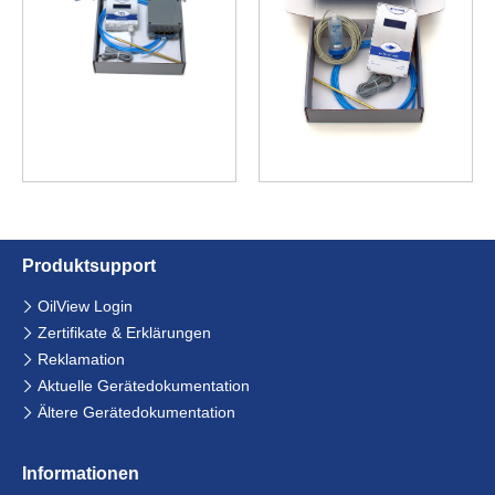
Hier finden Sie unser
Impressum
und
unsere
Datenschutzerklärung
.
Produkt­support
Navigation
OilView Login
überspringen
Zertifikate & Erklärungen
Reklamation
Aktuelle Gerätedokumentation
Ältere Gerätedokumentation
Informationen