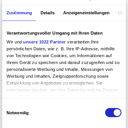
Zustimmung
Details
Anzeigeneinstellungen
Über
28,56
€
inkl. MwSt. 19%
zzgl.
Versand
Verantwortungsvoller Umgang mit Ihren Daten
Wir und
unsere 1022 Partner
verarbeiten Ihre
Anzahl:
persönlichen Daten, wie z. B. Ihre IP-Adresse, mithilfe
von Technologien wie Cookies, um Informationen auf
Andere Ausführung anfragen
Ihrem Gerät zu speichern und darauf zuzugreifen und so
personalisierte Werbung und Inhalte, Messungen von
Werbung und Inhalten, Zielgruppenforschung sowie
Entwicklung von Angeboten zu ermöglichen. Sie
entscheiden darüber, wer Ihre Daten für welche Zwecke
PDF Download (DE aktuell)
nutzt. Sie können Ihre Einwilligung jederzeit über die
Cookie-Erklärung oder durch Klicken auf das Privacy
Einwilligungsauswahl
Flyer über 'oil-SmartView' App
(1,9 MiB)
Trigger Symbol ändern oder widerrufen
Notwendig
Formular: OilView-Registrierung [DE]
(725,1 KiB)
Wenn Sie es erlauben, würden wir auch gerne:
Formular: OilView-Registrierung IoT [DE]
(121,3