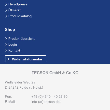
Navigation
Heizölpreise
überspringen
Ölmarkt
Produktkatalog
Shop
Navigation
Produktübersicht
überspringen
Login
Kontakt
Widerrufsformular
TECSON GmbH & Co KG
Wulfsfelder Weg 2a
D-24242 Felde (i. Holst.)
Fon:
+49 (0)4340 - 40 25 30
E-Mail:
info (at) tecson.de