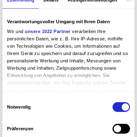
Verantwortungsvoller Umgang mit Ihren Daten
Wir und
unsere 1022 Partner
verarbeiten Ihre
persönlichen Daten, wie z. B. Ihre IP-Adresse, mithilfe
von Technologien wie Cookies, um Informationen auf
Ihrem Gerät zu speichern und darauf zuzugreifen und so
personalisierte Werbung und Inhalte, Messungen von
Werbung und Inhalten, Zielgruppenforschung sowie
Entwicklung von Angeboten zu ermöglichen. Sie
entscheiden darüber, wer Ihre Daten für welche Zwecke
nutzt. Sie können Ihre Einwilligung jederzeit über die
Cookie-Erklärung oder durch Klicken auf das Privacy
Einwilligungsauswahl
Trigger Symbol ändern oder widerrufen
Notwendig
VEH
Wenn Sie es erlauben, würden wir auch gerne:
Verband für Ener­gie­handel
Informationen über Ihre geografische Lage erfassen,
Präferenzen
Südwest-Mitte e.V.
welche bis auf einige Meter genau sein können