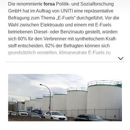
Die renom­mierte
forsa
Politik- und Sozi­al­for­schung
GmbH hat im Auftrag von UNITI eine reprä­sen­ta­tive
Befragung zum Thema „E-Fuels“ durch­ge­führt. Vor die
Wahl zwischen Elek­tro­auto und einem mit E-Fuels
betrie­benen Diesel- oder Benzin­auto gestellt, würden
sich 60% für den Verbrenner mit synthe­ti­schem Kraft­
stoff entscheiden. 82% der Befragten können sich
grund­sätz­lich vorstellen, klima­neu­trale E-Fuels zu
nutzen.
E-Fuels, vorzugs­weise auf Basis von "grünem Wasser­
stoff", sind zu 100% neutral".
Damit ist die E-Fuels Tech­no­logie den E-Fahr­zeugen
hinsicht­lich CO2- und Klima­aus­wir­kung sowie der
Umwelt­be­las­tung weit überlegen, denn von der Lithi­
um­ge­win­nung und der Batte­rie­her­stel­lung im gigan­ti­
schem Umfang für die E-Fahrzeuge kann das in der
Gesamt­bi­lanz nicht behauptet werden.