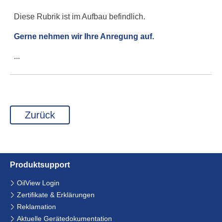
Diese Rubrik ist im Aufbau befind­lich.
Gerne nehmen wir Ihre Anregung auf.
...
Zurück
Produkt­support
Navi­
OilView Login
ga­
Zerti­fi­kate & Erklä­rungen
tion
über­
Rekla­ma­tion
springen
Aktuelle Gerä­te­do­ku­men­ta­tion