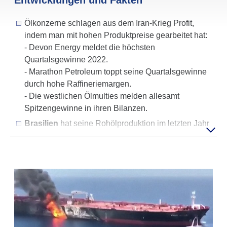
Ölkonzerne schlagen aus dem Iran-Krieg Profit,
indem man mit hohen Produktpreise gearbeitet hat:
- Devon Energy meldet die höchsten
Quartalsgewinne 2022.
- Marathon Petroleum toppt seine Quartalsgewinne
durch hohe Raffineriemargen.
- Die westlichen Ölmulties melden allesamt
Spitzengewinne in ihren Bilanzen.
Brasilien
hat seine Rohölproduktion im letzten Jahr
um +19% auf auf 4,5 Mio. Barrel/Tag gesteigert.
In London hat der Seeversicherungsmarkt die
Hochrisiko-Zone
auf das Rote Meer ausgeweitet.
Ende Juli wird nunmehr
Saudi-Arabien
in den
Iran/USA-Krieg direkt mit hineingezogen. Die Huthi
greifen vielfach saudische Ölanlagen an. Die
Saudies unterstützen die USA bei Luftschlägen auf