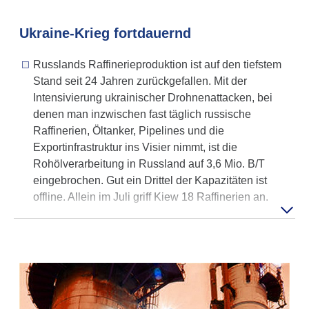
Ukraine-Krieg fort­dau­ernd
Russlands Raffinerieproduktion ist auf den tiefstem
Stand seit 24 Jahren zurückgefallen. Mit der
Intensivierung ukrainischer Drohnenattacken, bei
denen man inzwischen fast täglich russische
Raffinerien, Öltanker, Pipelines und die
Exportinfrastruktur ins Visier nimmt, ist die
Rohölverarbeitung in Russland auf 3,6 Mio. B/T
eingebrochen. Gut ein Drittel der Kapazitäten ist
offline. Allein im Juli griff Kiew 18 Raffinerien an.
Die Ukraine erhält US-Lizenzen für die Produktion
von 'Patriot' Raketen­abwehrsystemen in der Ukraine
selbst. So sollte es kommen. (Zur Stunde steht hinter
dem Okay aus Washington noch eine Unsicherheit.)
Putins unsäglicher Krieg weitet sich mehr und mehr
auch auf das russische Hinter­land aus. Die Ukraine