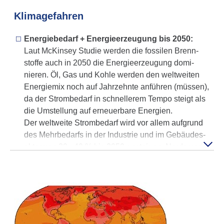
Klima­ge­fahren
Energiebedarf + Energieerzeugung bis 2050:
Laut McKinsey Studie werden die fossilen Brenn­
stoffe auch in 2050 die Energie­er­zeu­gung domi­
nieren. Öl, Gas und Kohle werden den weltweiten
Energie­mix noch auf Jahr­zehnte anführen (müssen),
da der Strom­bedarf in schnel­lerem Tempo steigt als
die Umstel­lung auf erneu­er­bare Energien.
Der weltweite Strombedarf wird vor allem aufgrund
des Mehr­bedarfs in der Industrie und im Gebäudes­
ektor von 20 - 40 % bis 2050 ansteigen. Nord­ameri­
kanische Rechen­zentren tragen dabei am meisten
zu diesem Anstieg bei. McKinsey geht davon aus,
dass fossile Brenn­stoffe im Jahr 2050 etwa 41 -
55 % des welt­weiten Energie­verbrauchs aus­machen
werden. Das ist zwar weniger als die heutigen 64 %,
aber höher als frühere Prog­nosen.