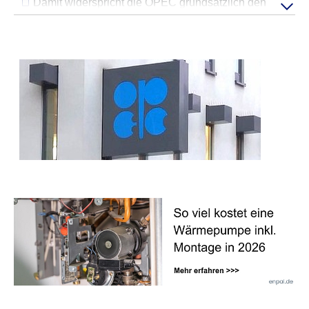
Damit widerspricht die OPEC grundsätzlich den
zu können und die Zugriffe auf unsere Website zu
analysieren. Außerdem geben wir Informationen zu Ihrer
Outlook-Berichten der IEA und von BP, die einen
Verwendung unserer Website an unsere Partner für
erheblichen Ölbe­darfs­rück­gang sehen.
soziale Medien, Werbung und Analysen weiter. Unsere
Exxon Mobil hingegen geht für 2050 von einem
Partner können diese Daten mit weiteren Informationen
ähnlich hohen Ölbedarf wie heute aus und schätzt,
zusammenführen.
dass dieser bis 2050 kontinu­ierlich bei über 100
Mio. Barrel/Tag bleiben wird.
Hier finden Sie unser
Impressum
und
Allerdings sehen mehrere andere Ölkonzerne das
unsere
Datenschutzerklärung
.
Hochplateau bereits in den dreißiger Jahren, und
damit früher erreicht.