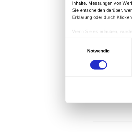
Inhalte, Messungen von Werb
Sie entscheiden darüber, wer
Erklärung oder durch Klicken
Produkteige
Wenn Sie es erlauben, würde
Informationen über Ihre 
Einwilligungsauswahl
Ihr Gerät durch aktives 
18,86
Notwendig
Erfahren Sie mehr darüber, w
Einzelheiten
fest.
Wir und unsere 956 Partner v
Anzahl:
Cookies, um Informationen a
Inhalte, Messungen von Werb
Sie entscheiden darüber, wer
Erklärung oder durch Klicken
Wenn Sie es erlauben, würde
Informationen über Ihre geog
Ihr Gerät durch aktives Scan