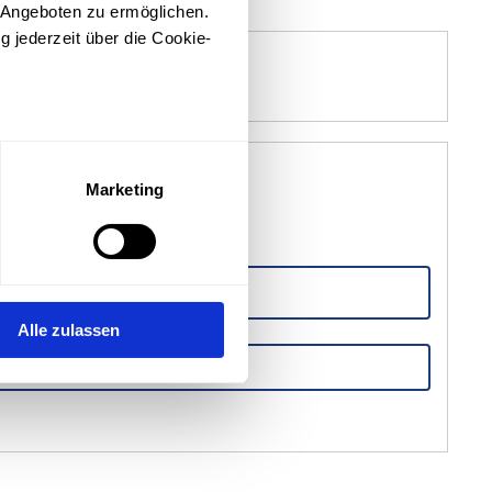
 Angeboten zu ermöglichen.
g jederzeit über die Cookie-
sein können
ren
Marketing
hre Präferenzen im
Abschnitt
ithilfe von Technologien wie
onalisierte Werbung und
Alle zulassen
 Angeboten zu ermöglichen.
g jederzeit über die Cookie-
hrung anfragen
 können