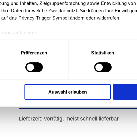
ung und Inhalten, Zielgruppenforschung sowie Entwicklung von
 Ihre Daten für welche Zwecke nutzt. Sie können Ihre Einwilligun
 auf das Privacy Trigger Symbol ändern oder widerrufen
nschaften
n wir auch gerne:
geografische Lage erfassen, welche bis auf einige Meter genau 
Scannen nach bestimmten Merkmalen (Fingerprinting) identifizie
€
Präferenzen
Statistiken
inkl. MwSt. 19%
ie Ihre persönlichen Daten verarbeitet werden, und legen Sie I
zzgl.
Versand
erarbeiten Ihre persönlichen Daten, wie z. B. Ihre IP-Adresse, m
uf Ihrem Gerät zu speichern und darauf zuzugreifen und so pers
Auswahl erlauben
ung und Inhalten, Zielgruppenforschung sowie Entwicklung von
 Ihre Daten für welche Zwecke nutzt. Sie können Ihre Einwilligun
Andere Ausfü
 auf das Privacy Trigger Symbol ändern oder widerrufen
Lieferzeit: vorrätig, meist schnell lieferbar
n wir auch gerne:
rafische Lage erfassen, welche bis auf einige Meter genau sein
nen nach bestimmten Merkmalen (Fingerprinting) identifizieren