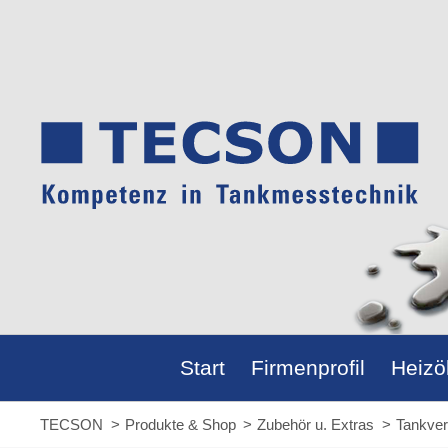
Start
Firmenprofil
Heizö
Firmenprofil
Personen u. Gebäude
Installationen
Referenzen
Heizöl
Preisr
Reich
Beste
GEG u
TECSON
Produkte & Shop
Zubehör u. Extras
Tankver