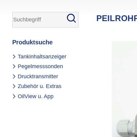
PEILROHR
Produktsuche
Navigation
Tankinhaltsanzeiger
überspringen
Pegelmesssonden
Drucktransmitter
Zubehör u. Extras
OilView u. App