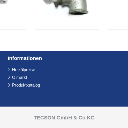
Informationen
Navigation
Heizölpreise
überspringen
Ölmarkt
Produktkatalog
TECSON GmbH & Co KG