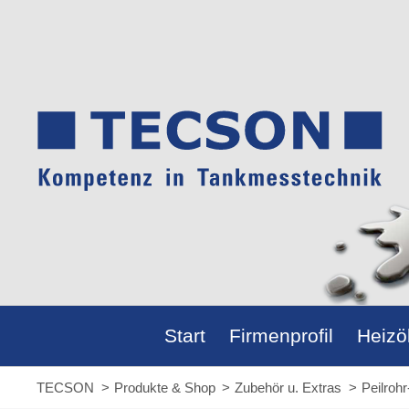
Start
Firmenprofil
Heizö
Firmenprofil
Personen u. Gebäude
Installationen
Referenzen
Heizöl
Preisr
Reich
Beste
GEG u
TECSON
Produkte & Shop
Zubehör u. Extras
Peilrohr