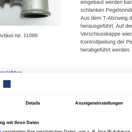
eingebaut werden kann
schlanken Pegelsonde 
Aus dem T-Abzweig d
herausgeführt. Auf de
Verschlusskappe wied
Artikel-Nr.
11086
Kontrollpeilung der P
herabgeführt werden.
Ansichten
Details
Anzeigeneinstellungen
g mit Ihren Daten
r
verarbeiten Ihre persönlichen Daten, wie z. B. Ihre IP-Adresse,