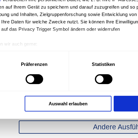
en auf Ihrem Gerät zu speichern und darauf zuzugreifen und so 
ung und Inhalten, Zielgruppenforschung sowie Entwicklung von
 Ihre Daten für welche Zwecke nutzt. Sie können Ihre Einwilligun
 auf das Privacy Trigger Symbol ändern oder widerrufen
n wir auch gerne:
nschaften
geografische Lage erfassen, welche bis auf einige Meter genau 
Scannen nach bestimmten Merkmalen (Fingerprinting) identifizie
Präferenzen
Statistiken
ie Ihre persönlichen Daten verarbeitet werden, und legen Sie I
€
inkl. MwSt. 19%
zzgl.
Versand
erarbeiten Ihre persönlichen Daten, wie z. B. Ihre IP-Adresse, m
uf Ihrem Gerät zu speichern und darauf zuzugreifen und so pers
Auswahl erlauben
ung und Inhalten, Zielgruppenforschung sowie Entwicklung von
 Ihre Daten für welche Zwecke nutzt. Sie können Ihre Einwilligun
 auf das Privacy Trigger Symbol ändern oder widerrufen
Andere Ausfü
n wir auch gerne: