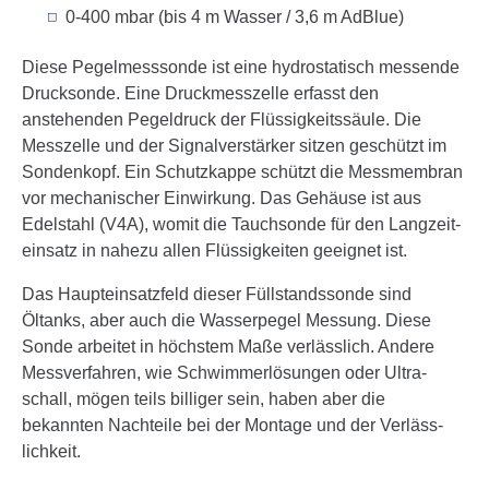
0-400 mbar (bis 4 m Wasser / 3,6 m AdBlue)
Diese Pegelmesssonde ist eine hydrostatisch messende
Drucksonde. Eine Druck­messzelle erfasst den
anstehenden Pegeldruck der Flüssig­keits­säule. Die
Messzelle und der Signal­ver­stärker sitzen geschützt im
Sonden­kopf. Ein Schutzkappe schützt die Mess­membran
vor mecha­ni­scher Einwirkung. Das Gehäuse ist aus
Edelstahl (V4A), womit die Tauchsonde für den Langzeit­
einsatz in nahezu allen Flüssig­keiten geeignet ist.
Das Haupteinsatzfeld dieser Füllstandssonde sind
Öltanks, aber auch die Wasserpegel Messung. Diese
Sonde arbeitet in höchstem Maße verlässlich. Andere
Messver­fahren, wie Schwim­mer­lösungen oder Ultra­
schall, mögen teils billiger sein, haben aber die
bekannten Nach­teile bei der Montage und der Verläss­
lichkeit.