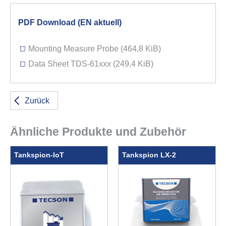
Wir verwenden Cookies, um Inhalte und Anzeigen zu
personalisieren, Funktionen für soziale Medien anbieten
PDF Download (EN aktuell)
zu können und die Zugriffe auf unsere Website zu
analysieren. Außerdem geben wir Informationen zu Ihrer
Mounting Measure Probe
(464,8 KiB)
Verwendung unserer Website an unsere Partner für
Data Sheet TDS-61xxx
(249,4 KiB)
soziale Medien, Werbung und Analysen weiter. Unsere
Partner können diese Daten mit weiteren Informationen
zusammenführen.
Zurück
Hier finden Sie unser
Impressum
und
unsere
Datenschutzerklärung
.
Ähnliche Produkte und Zubehör
Tankspion-IoT
Tankspion LX-2