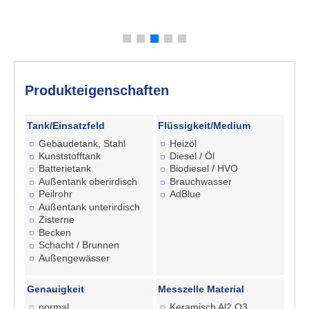
Produkteigenschaften
Tank/Einsatzfeld
Flüssigkeit/Medium
Gebäudetank, Stahl
Heizöl
Kunststofftank
Diesel / Öl
Batterietank
Biodiesel / HVO
Außentank oberirdisch
Brauchwasser
Peilrohr
AdBlue
Außentank unterirdisch
Zisterne
Becken
Schacht / Brunnen
Außengewässer
Genauigkeit
Messzelle Material
normal
Keramisch Al2 O3