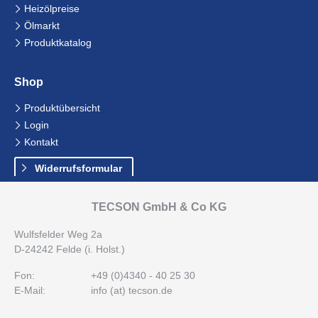
Navigation
Heizölpreise
überspringen
Ölmarkt
Produktkatalog
Shop
Navigation
Produktübersicht
überspringen
Login
Kontakt
Widerrufsformular
TECSON GmbH & Co KG
Wulfsfelder Weg 2a
D-24242 Felde (i. Holst.)
Fon:
+49 (0)4340 - 40 25 30
E-Mail:
info (at) tecson.de