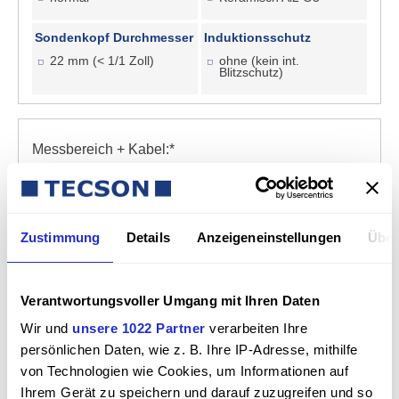
Sondenkopf Durchmesser
Induktionsschutz
22 mm (< 1/1 Zoll)
ohne (kein int.
Blitzschutz)
Pflichtfeld
Messbereich + Kabel:
*
Pflichtfeld
Sondenkopf Material
*
Zustimmung
Details
Anzeigeneinstellungen
Über
Verantwortungsvoller Umgang mit Ihren Daten
Pflichtfeld
Schutzkappe
*
Wir und
unsere 1022 Partner
verarbeiten Ihre
persönlichen Daten, wie z. B. Ihre IP-Adresse, mithilfe
von Technologien wie Cookies, um Informationen auf
Ihrem Gerät zu speichern und darauf zuzugreifen und so
Pflichtfeld
Prozessdichtung
*