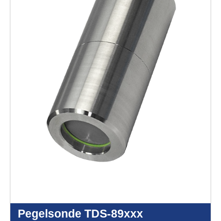
verarbeitet werden, und legen Sie Ihre Präferenzen
im Abschnitt Einzelheiten fest.
Wir verwenden Cookies, um Inhalte und Anzeigen zu
personalisieren, Funktionen für soziale Medien anbieten
zu können und die Zugriffe auf unsere Website zu
analysieren. Außerdem geben wir Informationen zu Ihrer
Verwendung unserer Website an unsere Partner für
soziale Medien, Werbung und Analysen weiter. Unsere
Partner können diese Daten mit weiteren Informationen
zusammenführen.
Hier finden Sie unser
Impressum
und
unsere
Datenschutzerklärung
.
Pegelsonde TDS-89xxx