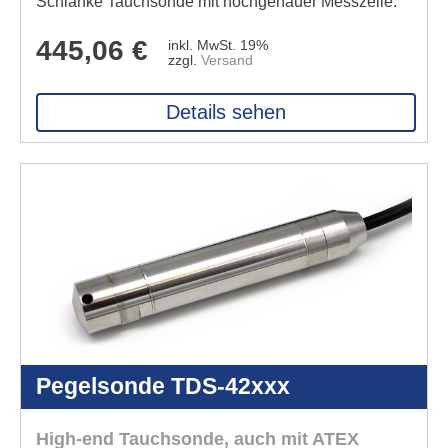
Schlanke Tauchsonde mit hoch­genauer Messzelle.
445,06
€
inkl. MwSt. 19%
zzgl.
Versand
Details sehen
Pegelsonde TDS-42xxx
High-end Tauchsonde, auch mit ATEX