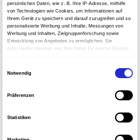
persönlichen Daten, wie z. B. Ihre IP-Adresse, mithilfe
von Technologien wie Cookies, um Informationen auf
Ihrem Gerät zu speichern und darauf zuzugreifen und so
personalisierte Werbung und Inhalte, Messungen von
Werbung und Inhalten, Zielgruppenforschung sowie
Entwicklung von Angeboten zu ermöglichen. Sie
entscheiden darüber, wer Ihre Daten für welche Zwecke
nutzt. Sie können Ihre Einwilligung jederzeit über die
Cookie-Erklärung oder durch Klicken auf das Privacy
Einwilligungsauswahl
Trigger Symbol ändern oder widerrufen
Notwendig
Wenn Sie es erlauben, würden wir auch gerne:
Informationen über Ihre geografische Lage erfassen,
Präferenzen
welche bis auf einige Meter genau sein können
Ihr Gerät durch aktives Scannen nach bestimmten
Pegelsonde TDS-80xxx
Merkmalen (Fingerprinting) identifizieren
Statistiken
Erfahren Sie mehr darüber, wie Ihre persönlichen Daten
Robuste Tauchsonde, mit Blitzschutz
verarbeitet werden, und legen Sie Ihre Präferenzen im
(Überspannung)
Marketing