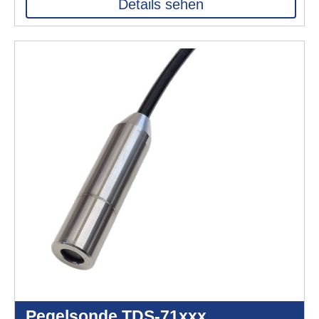
Details sehen
Pegelsonde TDS-71xxx