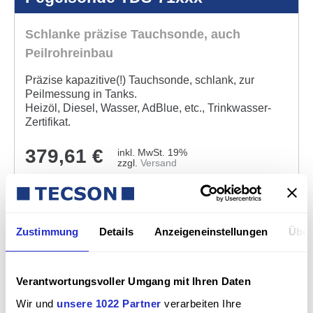
Schlanke präzise Tauch­sonde, auch
Peilrohr­einbau
Präzise kapazitive(!) Tauchsonde, schlank, zur
Peilmessung in Tanks.
Heizöl, Diesel, Wasser, AdBlue, etc., Trinkwasser-
Zertifikat.
379,61
€
inkl. MwSt. 19%
zzgl.
Versand
Details sehen
Zustimmung
Details
Anzeigeneinstellungen
Über
Verantwortungsvoller Umgang mit Ihren Daten
Wir und
unsere 1022 Partner
verarbeiten Ihre