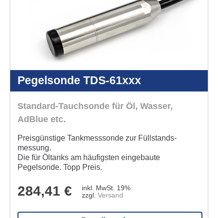
Pegelsonde TDS-61xxx
Standard-Tauchsonde für Öl, Wasser,
AdBlue etc.
Preisgünstige Tankmesssonde zur Füll­stands­
messung.
Die für Öltanks am häufigsten ein­ge­baute
Pegelsonde. Topp Preis.
284,41
€
inkl. MwSt. 19%
zzgl.
Versand