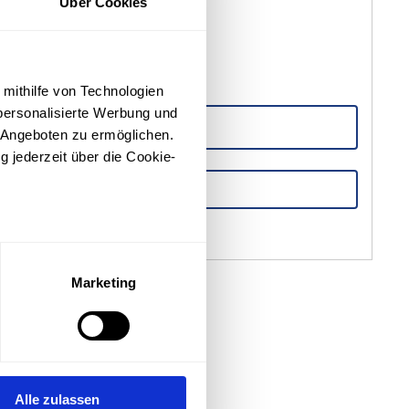
Über Cookies
 mithilfe von Technologien
personalisierte Werbung und
 Angeboten zu ermöglichen.
g jederzeit über die Cookie-
hrung anfragen
sein können
ren
Marketing
hre Präferenzen im
Abschnitt
ithilfe von Technologien wie
onalisierte Werbung und
Alle zulassen
 Angeboten zu ermöglichen.