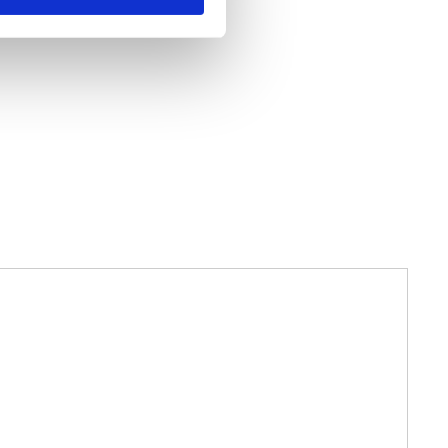
g jederzeit über die Cookie-
 können
re Präferenzen im Abschnitt
 Medien anbieten zu können
hrer Verwendung unserer
r können diese Daten mit