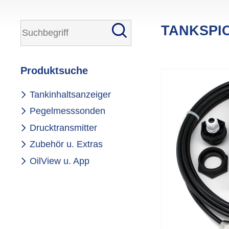
TANKSPI
Produktsuche
Navigation
Tankinhaltsanzeiger
überspringen
Pegelmesssonden
Drucktransmitter
Zubehör u. Extras
OilView u. App