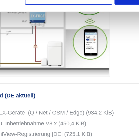
 Ihre Daten für welche Zwecke nutzt. Sie können Ihre Einwilligun
 auf das Privacy Trigger Symbol ändern oder widerrufen
n wir auch gerne:
rafische Lage erfassen, welche bis auf einige Meter genau sein
nen nach bestimmten Merkmalen (Fingerprinting) identifizieren
ie Ihre persönlichen Daten verarbeitet werden, und legen Sie Ih
nhalte und Anzeigen zu personalisieren, Funktionen für soziale
Website zu analysieren. Außerdem geben wir Informationen zu I
ür soziale Medien, Werbung und Analysen weiter. Unsere Partne
ammenführen.
 (DE aktuell)
ssum
und unsere
Datenschutzerklärung
.
n LX-Geräte (Q / Net / GSM / Edge)
(934,2 KiB)
u. Inbetriebnahme V8.x
(450,4 KiB)
ilView-Registrierung [DE]
(725,1 KiB)