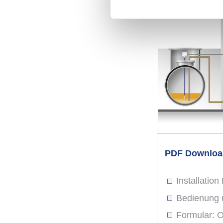
Sie entscheiden darüber, wer
Erklärung oder durch Klicken
Wenn Sie es erlauben, würde
Informationen über Ihre geog
Ihr Gerät durch aktives Scan
Erfahren Sie mehr darüber, w
Einzelheiten fest.
Wir verwenden Cookies, um I
und die Zugriffe auf unsere 
Website an unsere Partner f
weiteren Informationen zus
PDF Download
Hier finden Sie unser
Impre
Installatio
Bedienung 
Formular: O