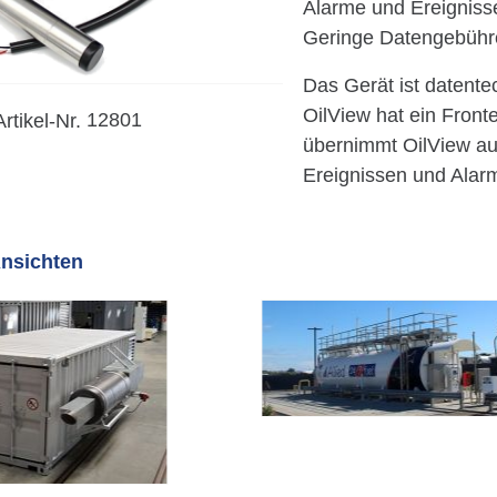
Alarme und Ereigniss
Geringe Datengebühr
Das Gerät ist datente
OilView hat ein Front
Artikel-Nr.
12801
übernimmt OilView au
Ereignissen und Alar
Ansichten