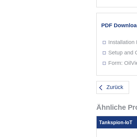
PDF Download
Installatio
Setup and 
Form: OilVi
Zurück
Ähnliche Pr
Tankspion-IoT