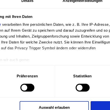
Details
Anzeigeneinstellungen
1
€
inkl. MwSt. 19%
zzgl.
Versand
g mit Ihren Daten
r
verarbeiten Ihre persönlichen Daten, wie z. B. Ihre IP-Adresse,
en auf Ihrem Gerät zu speichern und darauf zuzugreifen und so 
ung und Inhalten, Zielgruppenforschung sowie Entwicklung von
 Ihre Daten für welche Zwecke nutzt. Sie können Ihre Einwilligun
 auf das Privacy Trigger Symbol ändern oder widerrufen
Andere Ausfü
n wir auch gerne:
Lieferzeit: vorrätig, meist schnell lieferbar
geografische Lage erfassen, welche bis auf einige Meter genau 
Scannen nach bestimmten Merkmalen (Fingerprinting) identifizie
Präferenzen
Statistiken
ie Ihre persönlichen Daten verarbeitet werden, und legen Sie I
Schemabilder
erarbeiten Ihre persönlichen Daten, wie z. B. Ihre IP-Adresse, m
uf Ihrem Gerät zu speichern und darauf zuzugreifen und so pers
Auswahl erlauben
ung und Inhalten, Zielgruppenforschung sowie Entwicklung von