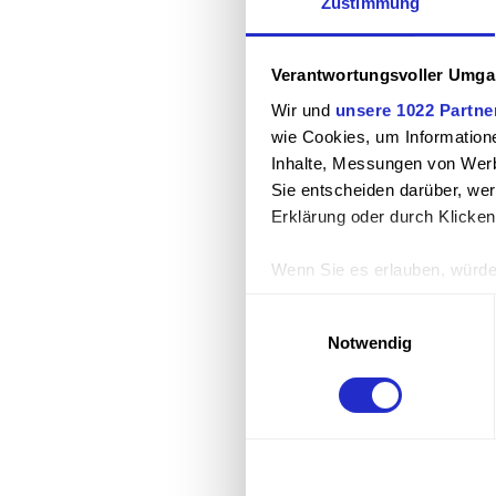
Zustimmung
784,2
Verantwortungsvoller Umgan
Wir und
unsere 1022 Partne
wie Cookies, um Information
Anzahl:
Inhalte, Messungen von Werb
Sie entscheiden darüber, wer
Erklärung oder durch Klicken
Wenn Sie es erlauben, würde
Informationen über Ihre 
Einwilligungsauswahl
Ihr Gerät durch aktives 
Notwendig
Erfahren Sie mehr darüber, w
Produktbilder 
Einzelheiten
fest.
Wir und unsere 956 Partner v
Cookies, um Informationen a
Inhalte, Messungen von Werb