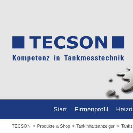
Start
Firmenprofil
Heizö
Firmenprofil
Personen u. Gebäude
Installationen
Referenzen
Heizöl
Preisr
Reich
Beste
GEG u
TECSON
Produkte & Shop
Tankinhaltsanzeiger
Tanks