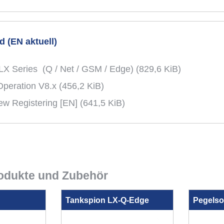
 (EN aktuell)
n LX Series (Q / Net / GSM / Edge)
(829,6 KiB)
Operation V8.x
(456,2 KiB)
ew Registering [EN]
(641,5 KiB)
odukte und Zubehör
Tankspion LX-Q-Edge
Pegelso