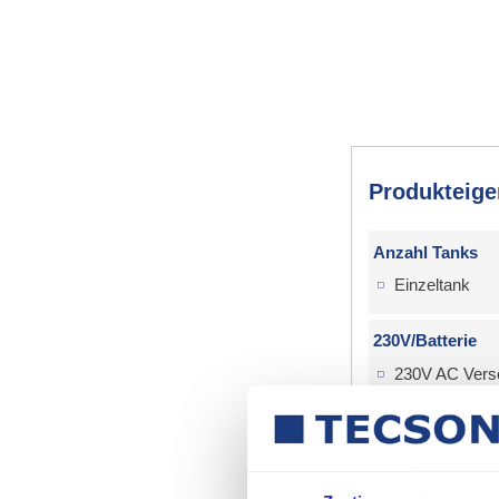
Produkteige
Anzahl Tanks
Einzeltank
230V/Batterie
230V AC Vers
Pflichtfeld
mit/ohne Mes