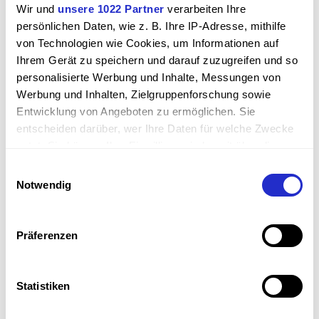
570,01
€
inkl. MwSt. 19%
Wir und
unsere 1022 Partner
verarbeiten Ihre
zzgl.
Versand
persönlichen Daten, wie z. B. Ihre IP-Adresse, mithilfe
von Technologien wie Cookies, um Informationen auf
Anzahl:
Ihrem Gerät zu speichern und darauf zuzugreifen und so
personalisierte Werbung und Inhalte, Messungen von
Werbung und Inhalten, Zielgruppenforschung sowie
Andere Ausführung anfragen
Entwicklung von Angeboten zu ermöglichen. Sie
entscheiden darüber, wer Ihre Daten für welche Zwecke
Lieferzeit: vorrätig, meist schnell lieferbar
nutzt. Sie können Ihre Einwilligung jederzeit über die
Cookie-Erklärung oder durch Klicken auf das Privacy
Einwilligungsauswahl
Trigger Symbol ändern oder widerrufen
Produktbilder Schemabilder
Notwendig
Wenn Sie es erlauben, würden wir auch gerne:
Informationen über Ihre geografische Lage erfassen,
Präferenzen
welche bis auf einige Meter genau sein können
Ihr Gerät durch aktives Scannen nach bestimmten
Merkmalen (Fingerprinting) identifizieren
Statistiken
Erfahren Sie mehr darüber, wie Ihre persönlichen Daten