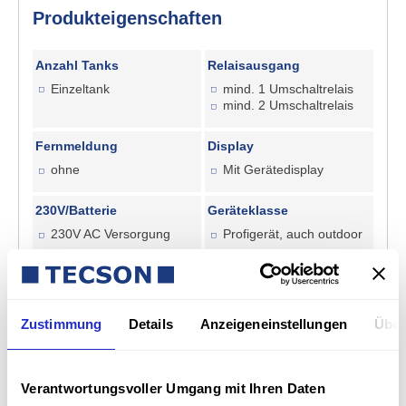
Produkteigenschaften
Anzahl Tanks
Relaisausgang
Einzeltank
mind. 1 Umschaltrelais
mind. 2 Umschaltrelais
Fernmeldung
Display
ohne
Mit Gerätedisplay
230V/Batterie
Geräteklasse
230V AC Versorgung
Profigerät, auch outdoor
Pflichtfeld
mit/ohne Messsonde
*
Zustimmung
Details
Anzeigeneinstellungen
Über
Verantwortungsvoller Umgang mit Ihren Daten