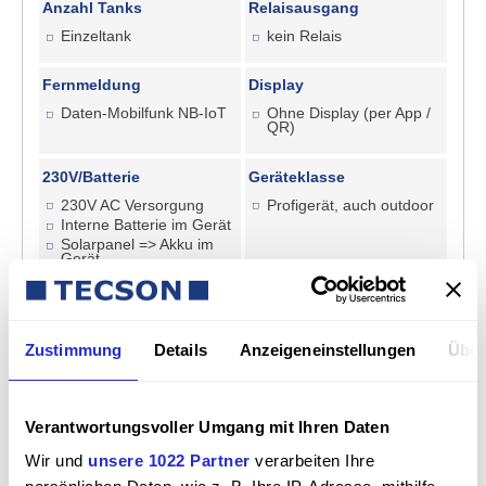
Anzahl Tanks
Relaisausgang
Einzeltank
kein Relais
Fernmeldung
Display
Daten-Mobilfunk NB-IoT
Ohne Display (per App /
QR)
230V/Batterie
Geräteklasse
230V AC Versorgung
Profigerät, auch outdoor
Interne Batterie im Gerät
Solarpanel => Akku im
Gerät
Zustimmung
Details
Anzeigeneinstellungen
Über
Pflichtfeld
mit/ohne Messsonde
*
Verantwortungsvoller Umgang mit Ihren Daten
Pflichtfeld
Stromversorgung
*
Wir und
unsere 1022 Partner
verarbeiten Ihre