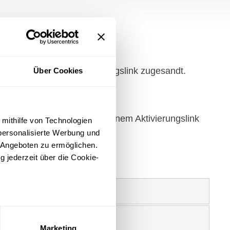
Mail mit einem Akti­vie­rungs­link zugesandt.
Über Cookies
Bestä­ti­gungs-E-Mail mit einem Akti­vie­rungs­link
 mithilfe von Technologien
personalisierte Werbung und
 Angeboten zu ermöglichen.
g jederzeit über die Cookie-
sein können
ren
Marketing