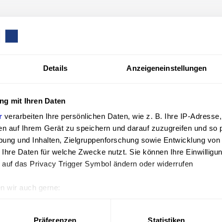
ASSWORT ANFORDERN
ein neues Passwort per E-Mail erhalten.
n des Formulars wird Ihnen Nutzer eine Bestä­ti­gungs-E-
Details
Anzeigeneinstellungen
E-Mail-Adresse ein
g mit Ihren Daten
nten Ihre E-Mail-Adresse ein. An diese Adresse wird eine 
r
verarbeiten Ihre persönlichen Daten, wie z. B. Ihre IP-Adresse,
en auf Ihrem Gerät zu speichern und darauf zuzugreifen und so 
ung und Inhalten, Zielgruppenforschung sowie Entwicklung von
esen Akti­vie­rungs­link, um fort­zu­fahren.
 Ihre Daten für welche Zwecke nutzt. Sie können Ihre Einwilligun
 auf das Privacy Trigger Symbol ändern oder widerrufen
n wir auch gerne:
geografische Lage erfassen, welche bis auf einige Meter genau 
Scannen nach bestimmten Merkmalen (Fingerprinting) identifizie
Präferenzen
Statistiken