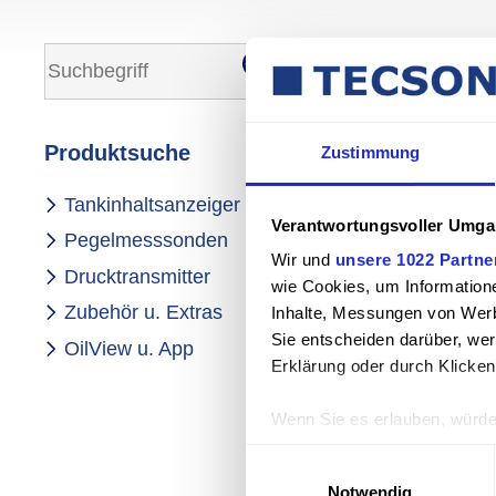
NEUES P
Hier können Sie 
Produkt­suche
Nach dem Absende
Zustimmung
Navi­
Tank­in­halts­an­zeiger
Geben Sie Ihre 
ga­
Verantwortungsvoller Umgan
tion
Pegel­mess­sonden
über­
Bitte geben Sie u
Wir und
unsere 1022 Partne
springen
Druck­trans­mitter
gesendet.
wie Cookies, um Information
Zubehör u. Extras
Inhalte, Messungen von Werb
Klicken Sie auf di
Sie entscheiden darüber, wer
OilView u. App
Erklärung oder durch Klicken
Pflichtfeld
Benutzername
*
Wenn Sie es erlauben, würde
Informationen über Ihre 
Einwilligungsauswahl
Pflichtfeld
E-Mail-Adresse
*
Ihr Gerät durch aktives 
Notwendig