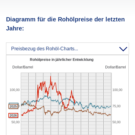
Diagramm für die Rohöl­preise der letzten
Jahre:
Preisbezug des Rohöl-Charts...
Rohölpreise in jährlicher Entwicklung
Dollar/Barrel
Dollar/Barrel
100,00
100,00
2024
75,00
75,00
2025
2026
50,00
50,00