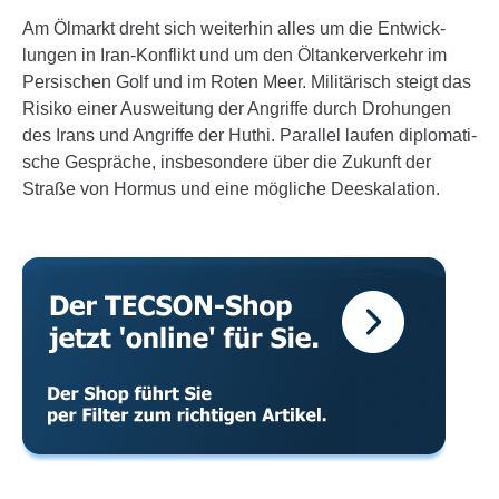
Am Ölmarkt dreht sich weiterhin alles um die Entwick­
lungen in Iran-Konflikt und um den Öltan­ker­ver­kehr im
Persi­schen Golf und im Roten Meer. Mili­tä­risch steigt das
Risiko einer Auswei­tung der Angriffe durch Drohungen
des Irans und Angriffe der Huthi. Parallel laufen diplo­ma­ti­
sche Gespräche, insbe­son­dere über die Zukunft der
Straße von Hormus und eine mögliche Dees­ka­la­tion.