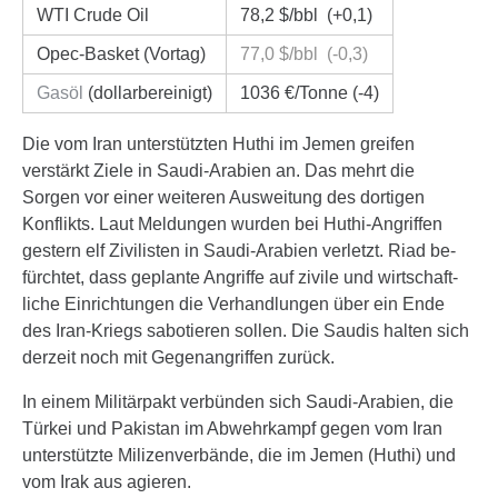
WTI Crude Oil
78,2 $/bbl (+0,1)
Opec-Basket (Vortag)
77,0 $/bbl (-0,3)
Gasöl
(dollarbereinigt)
1036 €/Tonne (-4)
Die vom Iran unter­stützten Huthi im Jemen greifen
verstärkt Ziele in Saudi-Arabien an. Das mehrt die
Sorgen vor einer weiteren Aus­wei­tung des dortigen
Konflikts. Laut Mel­dun­gen wurden bei Huthi-Angriffen
gestern elf Zivi­listen in Saudi-Arabien ver­letzt. Riad be­
fürch­tet, dass geplante Angriffe auf zivile und wirt­schaft­
liche Einrich­tungen die Verhand­lungen über ein Ende
des Iran-Kriegs sabo­tieren sollen. Die Saudis halten sich
derzeit noch mit Gegen­an­griffen zurück.
In einem Mili­tär­pakt verbünden sich Saudi-Arabien, die
Türkei und Pakistan im Abwehr­kampf gegen vom Iran
unter­stützte Mili­zen­ver­bände, die im Jemen (Huthi) und
vom Irak aus agieren.