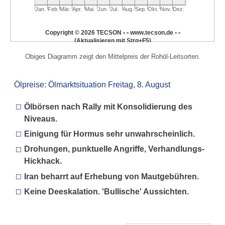
Jan.
Feb.
Mär.
Apr.
Mai.
Jun.
Jul.
Aug.
Sep.
Okt.
Nov.
Dez.
Copyright © 2026 TECSON ▫ ▫ www.tecson.de ▫ ▫
(Aktualisieren mit Strg+F5)
Obiges Diagramm zeigt den Mittel­preis der Rohöl-Leit­sorten.
Ölpreise: Ölmarkt­si­tua­tion Freitag, 8. August
Ölbörsen nach Rally mit Konsolidierung des
Niveaus.
Einigung für Hormus sehr unwahrscheinlich.
Drohungen, punktuelle Angriffe, Verhandlungs-
Hickhack.
Iran beharrt auf Erhebung von Mautgebühren.
Keine Deeskalation. 'Bullische' Aussichten.