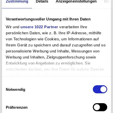
Zustimmung
Details
Anzeigeneinstellungen
Über
der Handels­wege. Die Insze­nie­rung als neutraler
Vermittler ist daher reine Zweck­mä­ßig­keit zur Wahrung
eigener Wirt­schafts­vor­teile.
Verantwortungsvoller Umgang mit Ihren Daten
Wir und
unsere 1022 Partner
verarbeiten Ihre
persönlichen Daten, wie z. B. Ihre IP-Adresse, mithilfe
von Technologien wie Cookies, um Informationen auf
Ihrem Gerät zu speichern und darauf zuzugreifen und so
personalisierte Werbung und Inhalte, Messungen von
Werbung und Inhalten, Zielgruppenforschung sowie
Entwicklung von Angeboten zu ermöglichen. Sie
entscheiden darüber, wer Ihre Daten für welche Zwecke
nutzt. Sie können Ihre Einwilligung jederzeit über die
Cookie-Erklärung oder durch Klicken auf das Privacy
Einwilligungsauswahl
Trigger Symbol ändern oder widerrufen
Notwendig
Wenn Sie es erlauben, würden wir auch gerne:
Informationen über Ihre geografische Lage erfassen,
Präferenzen
welche bis auf einige Meter genau sein können