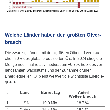
Welche Länder haben den größten Ölver­
brauch:
Die zwanzig Länder mit dem größten Ölbedarf ver­brau­
chen 80% des global produ­zierten Öls. In 2024 stieg die
Menge noch mal relativ moderat um +0,7%, trotz des ver­
lang­sam­ten Wachs­tums und der Zunahme grüner
Energie­quellen. Öl bleibt weltweit die wich­tigste Energie­
quelle.
#
Land
Barrel/Tag
Anteil
Weltverbrauch
1
USA
19,0 Mio.
18,7 %
2
China
16,4 Mio.
16,1 %