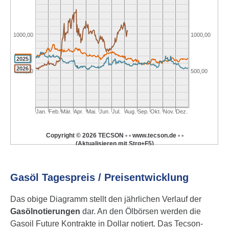
1000,00
1000,00
2024
2025
2026
500,00
500,00
Jan.
Feb.
Mär.
Apr.
Mai.
Jun.
Jul.
Aug.
Sep.
Okt.
Nov.
Dez.
Copyright © 2026 TECSON ▫ ▫ www.tecson.de ▫ ▫
(Aktualisieren mit Strg+F5)
Gasölpreise in jährlicher Entwicklung
Dollar/Tonne
Dollar/Tonne
Gasöl Tages­preis / Preis­ent­wick­lung
Das obige Diagramm stellt den jähr­li­chen Verlauf der
1500,00
1500,00
Gasöl­notier­ungen
dar. An den Ölbörsen werden die
Gasoil Future Kontrakte in Dollar notiert. Das Tecson-