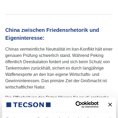
China zwischen Frie­dens­rhe­torik und
Eigen­in­ter­esse:
Chinas vermeint­liche Neutra­lität im Iran-Konflikt hält einer
genauen Prüfung schwer­lich stand. Während Peking
öffent­lich Dees­ka­la­tion fordert und sich beim Schutz von
Tanker­routen zurück­hält, sichert es durch lang­jäh­rige
Waffen­ex­porte an den Iran eigene Wirt­schafts- und
Gewinn­in­ter­essen. Das primäre Ziel der Großmacht ist
wirt­schaft­li­cher Natur.
Die Offen­hal­tung des Roten Meeres für saudi-arabische
Öllie­fe­rungen hat für China hohe Priorität. Um den Ener­
gie­fluss zum weltweit größten Ölim­por­teur zu garan­tieren,
pflegt Peking sogar Kontakte zu poten­zi­ellen Blockie­rern