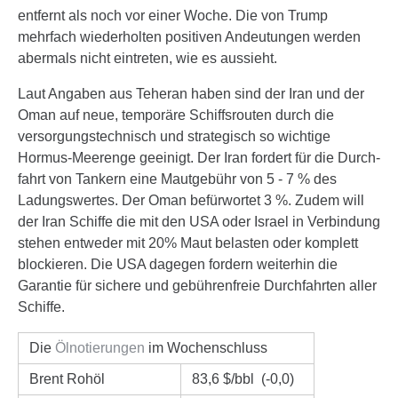
entfernt als noch vor einer Woche. Die von Trump
mehrfach wieder­holten posi­tiven Andeu­tungen werden
abermals nicht eintreten, wie es aussieht.
Laut Angaben aus Teheran haben sind der Iran und der
Oman auf neue, temporäre Schiffs­routen durch die
versor­gungs­tech­nisch und stra­te­gisch so wichtige
Hormus-Meerenge geeinigt. Der Iran fordert für die Durch­
fahrt von Tankern eine Maut­ge­bühr von 5 - 7 % des
Ladungs­wertes. Der Oman befür­wortet 3 %. Zudem will
der Iran Schiffe die mit den USA oder Israel in Verbin­dung
stehen entweder mit 20% Maut belasten oder komplett
blockieren. Die USA dagegen fordern weiterhin die
Garantie für sichere und gebüh­ren­freie Durch­fahrten aller
Schiffe.
Die
Ölno­tie­rungen
im Wochenschluss
Brent Rohöl
83,6 $/bbl (-0,0)