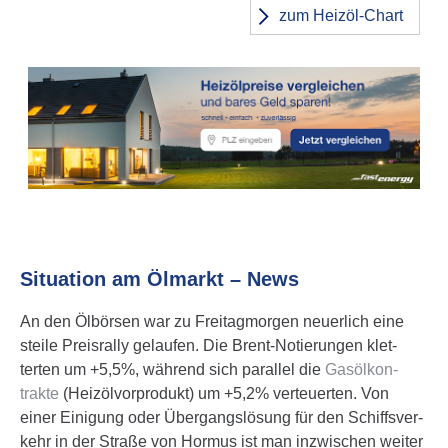
zum Heizöl-Chart
Situation am Ölmarkt – News
An den Ölbörsen war zu Frei­tag­morgen neuerlich eine
steile Preis­rally gelaufen. Die Brent-Notie­rungen klet­
terten um +5,5%, während sich parallel die
Gasöl­kon­
trakte
(Heiz­öl­vor­pro­dukt) um +5,2% verteu­erten. Von
einer Einigung oder Über­gangs­lö­sung für den Schiffs­ver­
kehr in der Straße von Hormus ist man inzwi­schen weiter