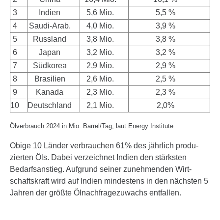
3
Indien
5,6 Mio.
5,5 %
4
Saudi-Arab.
4,0 Mio.
3,9 %
5
Russland
3,8 Mio.
3,8 %
6
Japan
3,2 Mio.
3,2 %
7
Südkorea
2,9 Mio.
2,9 %
8
Brasilien
2,6 Mio.
2,5 %
9
Kanada
2,3 Mio.
2,3 %
10
Deutschland
2,1 Mio.
2,0%
Ölver­brauch 2024 in Mio. Barrel/Tag, laut Energy Institute
Obige 10 Länder verbrau­chen 61% des jährlich produ­
zierten Öls. Dabei verzeichnet Indien den stärk­sten
Bedarfs­an­stieg. Aufgrund seiner zuneh­menden Wirt­
schafts­kraft wird auf Indien mindes­tens in den nächsten 5
Jahren der größte Ölnach­frage­zuwachs ent­fallen.