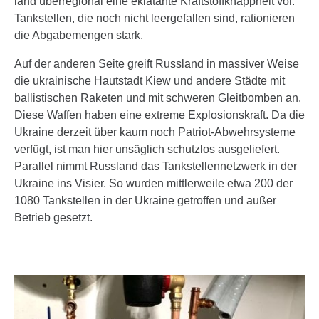
land über­regi­onal eine ekla­tante Kraft­stoff­knapp­heit vor.
Informationen über Ihre geografische Lage erfassen,
Tank­stellen, die noch nicht leer­ge­fallen sind, ratio­nieren
welche bis auf einige Meter genau sein können
die Abga­be­mengen stark.
Ihr Gerät durch aktives Scannen nach bestimmten
Auf der anderen Seite greift Russland in massiver Weise
Merkmalen (Fingerprinting) identifizieren
Erfahren Sie mehr darüber, wie Ihre persönlichen Daten
die ukrai­ni­sche Hautstadt Kiew und andere Städte mit
verarbeitet werden, und legen Sie Ihre Präferenzen
ballis­ti­schen Raketen und mit schweren Gleit­bomben an.
im Abschnitt Einzelheiten fest.
Diese Waffen haben eine extreme Explo­si­ons­kraft. Da die
Ukraine derzeit über kaum noch Patriot-Abwehr­sys­teme
Wir verwenden Cookies, um Inhalte und Anzeigen zu
verfügt, ist man hier unsäglich schutzlos ausge­lie­fert.
personalisieren, Funktionen für soziale Medien anbieten
Parallel nimmt Russland das Tank­stel­len­netz­werk in der
zu können und die Zugriffe auf unsere Website zu
Ukraine ins Visier. So wurden mitt­ler­weile etwa 200 der
analysieren. Außerdem geben wir Informationen zu Ihrer
1080 Tank­stellen in der Ukraine getroffen und außer
Verwendung unserer Website an unsere Partner für
Betrieb gesetzt.
soziale Medien, Werbung und Analysen weiter. Unsere
Partner können diese Daten mit weiteren Informationen
zusammenführen.
Hier finden Sie unser
Impressum
und
unsere
Datenschutzerklärung
.