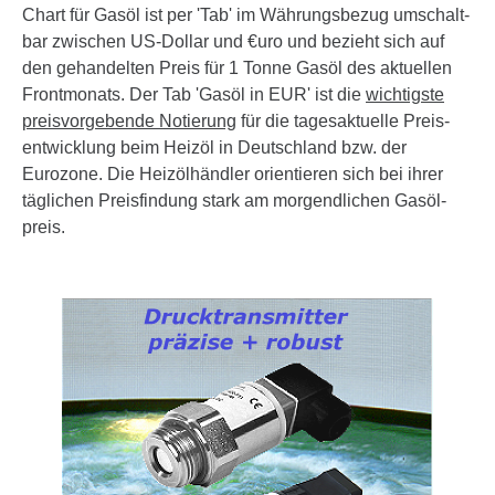
1000,00
1000,00
Chart für Gasöl ist per 'Tab' im Währ­ungs­bezug um­schalt­
2024
bar zwischen US-Dollar und €uro und bezieht sich auf
2025
2026
den gehan­delten Preis für 1 Tonne Gasöl des aktuellen
500,00
500,00
Front­monats. Der Tab 'Gasöl in EUR' ist die
wich­tigste
preis­vorge­bende Notierung
für die tages­aktuelle Preis­
Jan.
Feb.
Mär.
Apr.
Mai.
Jun.
Jul.
Aug.
Sep.
Okt.
Nov.
Dez.
ent­wick­lung beim Heizöl in Deutsch­land bzw. der
Eurozone. Die Heizöl­händler orien­tieren sich bei ihrer
Copyright © 2026 TECSON ▫ ▫ www.tecson.de ▫ ▫
tägli­chen Preis­findung stark am morgend­lichen Gasöl­
(Aktualisieren mit Strg+F5)
preis.