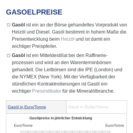
GASOEL­PREISE
Gasöl
ist ein an der Börse gehandeltes Vorprodukt von
Heizöl und Diesel. Gasöl bestimmt in hohem Maße die
Preis­ent­wicklung beim
Heizöl
und ist damit ein
wichtiger Preispfeiler.
Gasöl
ist ein Mitteldestillat bei den Raffinerie­
prozessen und wird an den Waren­termin­börsen
gehandelt. Die Leitbörsen sind die IPE (London) und
die NYMEX (New York). Mit der Verfüg­barkeit der
stünd­lichen Kontrakt­notier­ungen ist Gasöl ein
wichtiger
Preis­in­di­kator
für die Miner­alöl­branche.
Gasöl in Euro/Tonne
Gasöl in Dollar/Tonne
Gasölpreise in jährlicher Entwicklung
Euro/Tonne
Euro/Tonne