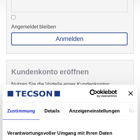
Angemeldet bleiben
Anmelden
Kunden­konto eröffnen
Nutzen Sie die Vorteile eines Kunden­kontos:
Ihre Adressdaten werden bei jeder Bestellung
automatisch eingetragen
Zustimmung
Details
Anzeigeneinstellungen
Über
Bisherige Bestellungen ansehen
Konto erstellen
Verantwortungsvoller Umgang mit Ihren Daten