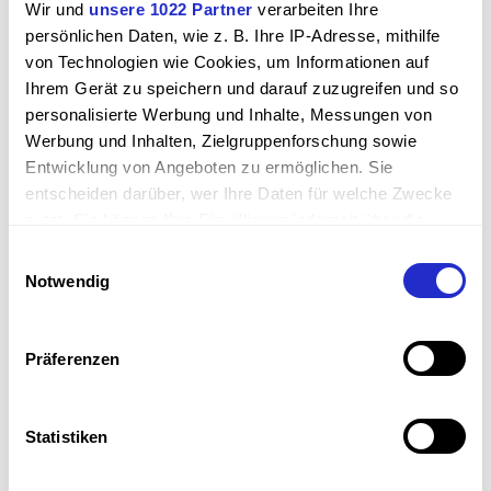
Wir und
unsere 1022 Partner
verarbeiten Ihre
persönlichen Daten, wie z. B. Ihre IP-Adresse, mithilfe
von Technologien wie Cookies, um Informationen auf
Ihrem Gerät zu speichern und darauf zuzugreifen und so
Sie sind Geschäfts­kunde
personalisierte Werbung und Inhalte, Messungen von
Nutzen Sie die Vorteile als
Fach­be­trieb
oder
Werbung und Inhalten, Zielgruppenforschung sowie
Händler
:
Entwicklung von Angeboten zu ermöglichen. Sie
entscheiden darüber, wer Ihre Daten für welche Zwecke
Nach Rückbestätigung weist der Shop die
nutzt. Sie können Ihre Einwilligung jederzeit über die
Artikelpreise mit Ihrem Händler-EK Rabatt aus!
Cookie-Erklärung oder durch Klicken auf das Privacy
Einwilligungsauswahl
Kauf auf Rechnung!
Trigger Symbol ändern oder widerrufen
Notwendig
Wenn Sie es erlauben, würden wir auch gerne:
Konto erstellen
Informationen über Ihre geografische Lage erfassen,
Präferenzen
welche bis auf einige Meter genau sein können
Ihr Gerät durch aktives Scannen nach bestimmten
Merkmalen (Fingerprinting) identifizieren
Statistiken
Passwort vergessen?
Erfahren Sie mehr darüber, wie Ihre persönlichen Daten