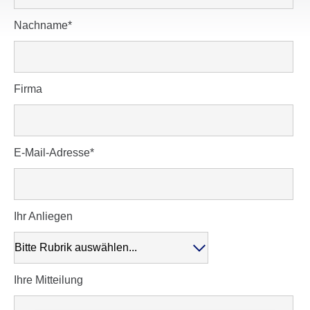
Pflichtfeld
Nachname
*
Firma
Pflichtfeld
E-Mail-Adresse
*
Ihr Anliegen
Ihre Mitteilung