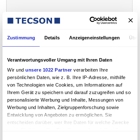
Ich bin mit der Speicherung der eingegebenen Daten
Zustimmung
Details
Anzeigeneinstellungen
Über
einverstanden.
Verantwortungsvoller Umgang mit Ihren Daten
Sicherheitsfrage
Wir und
unsere 1022 Partner
verarbeiten Ihre
persönlichen Daten, wie z. B. Ihre IP-Adresse, mithilfe
Senden
von Technologien wie Cookies, um Informationen auf
Ihrem Gerät zu speichern und darauf zuzugreifen und so
personalisierte Werbung und Inhalte, Messungen von
oder
Werbung und Inhalten, Zielgruppenforschung sowie
Entwicklung von Angeboten zu ermöglichen. Sie
entscheiden darüber, wer Ihre Daten für welche Zwecke
Kontakt­daten
nutzt. Sie können Ihre Einwilligung jederzeit über die
Cookie-Erklärung oder durch Klicken auf das Privacy
Einwilligungsauswahl