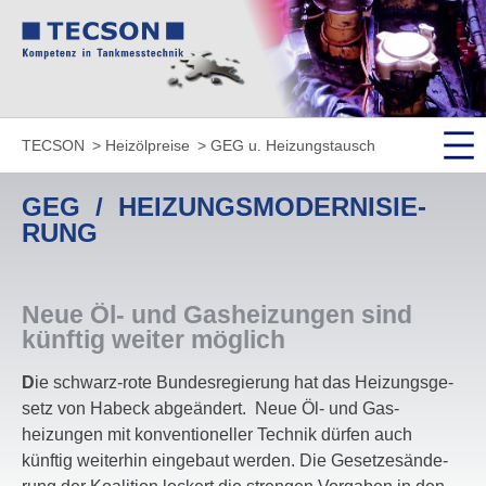
TECSON
Heiz­öl­preise
GEG u. Heizungstausch
GEG / HEIZUNGS­MO­DER­NI­SIE­
RUNG
Neue Öl- und Gashei­zungen sind
künftig weiter möglich
D
ie schwarz-rote Bundes­re­gie­rung hat das Heizungs­ge­
setz von Habeck abge­än­dert. Neue Öl- und Gas­
heizungen mit konven­tio­neller Technik dürfen auch
künftig weiterhin eingebaut werden. Die Geset­zes­än­de­