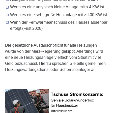
welche bis auf einige Meter genau sein können
Wenn es eine untypisch kleine Anlage mit < 4 KW ist.
Ihr Gerät durch aktives Scannen nach bestimmten
Merkmalen (Fingerprinting) identifizieren
Wenn es eine sehr große Heizanlage mit > 400 KW ist.
Erfahren Sie mehr darüber, wie Ihre persönlichen Daten
Wenn der Fernwärmeanschluss des Hauses absehbar
verarbeitet werden, und legen Sie Ihre Präferenzen
erfolgt (Frist 2028)
im Abschnitt Einzelheiten fest.
Wir verwenden Cookies, um Inhalte und Anzeigen zu
Die gesetz­liche Austausch­pflicht für alte Heizungen
personalisieren, Funktionen für soziale Medien anbieten
wurde von der Merz-Regierung gekippt. Aller­dings wird
zu können und die Zugriffe auf unsere Website zu
eine neue Heizungs­an­lage vielfach vom Staat mit viel
analysieren. Außerdem geben wir Informationen zu Ihrer
Geld bezu­schusst. Hierzu sprechen Sie bitte gerne Ihren
Verwendung unserer Website an unsere Partner für
Heizungs­war­tungs­dienst oder Schorn­stein­feger an.
soziale Medien, Werbung und Analysen weiter. Unsere
Partner können diese Daten mit weiteren Informationen
zusammenführen.
Hier finden Sie unser
Impressum
und
unsere
Datenschutzerklärung
.