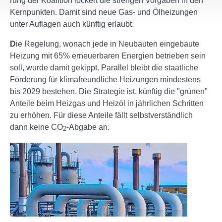
rung der Koalition lockert die strengen Vorgaben in den
Kern­punkten. Damit sind neue Gas- und Ölhei­zungen
unter Auflagen auch künftig erlaubt.
D
ie Regelung, wonach jede in Neubauten einge­baute
Heizung mit 65% erneu­er­baren Energien betrieben sein
soll, wurde damit gekippt. Parallel bleibt die staat­liche
Förderung für klima­freund­liche Heizungen mindes­tens
bis 2029 bestehen. Die Strategie ist, künftig die "grünen"
Anteile beim Heizgas und Heizöl in jähr­li­chen Schritten
zu erhöhen. Für diese Anteile fällt selbst­ver­ständ­lich
dann keine CO
-Abgabe an.
2