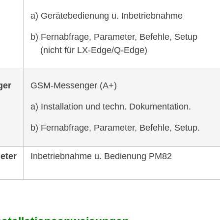
a) Gerä­te­be­die­nung u. Inbe­trieb­nahme
b) Fern­ab­frage, Parameter, Befehle, Setup
(nicht für LX-Edge/Q-Edge)
ger
GSM-Messenger (A+)
a) Instal­la­tion und techn. Doku­men­ta­tion.
b) Fern­ab­frage, Parameter, Befehle, Setup.
eter
Inbetriebnahme u. Bedienung PM82