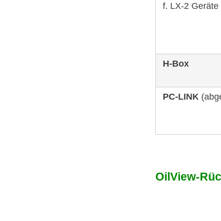
f. LX-2 Geräte
H-Box
PC-LINK
(abge
OilView-Rück