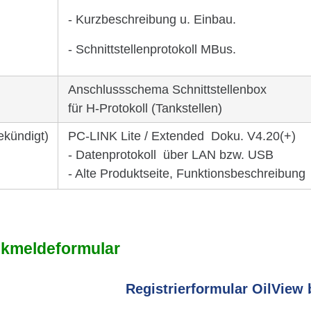
- Kurz­be­schrei­bung u. Einbau.
- Schnitt­stel­len­pro­to­koll MBus.
Anschlussschema Schnittstellenbox
für H-Protokoll (Tankstellen)
kündigt)
PC-LINK Lite / Extended Doku. V4.20(+)
- Datenprotokoll über LAN bzw. USB
- Alte Produktseite, Funktionsbeschreibung
­mel­de­for­mular
Regis­trier­for­mular OilVie