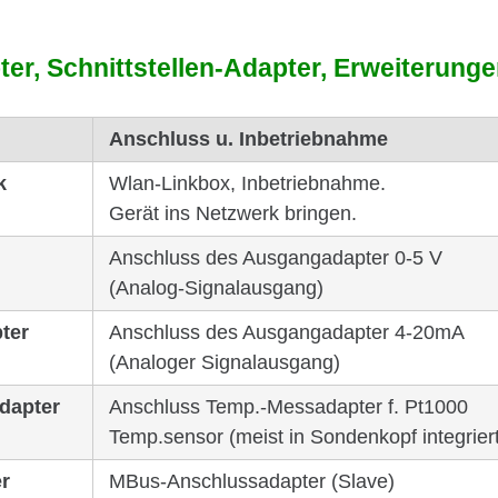
nhalte und Anzeigen zu personalisieren, Funktionen für soziale
Website zu analysieren. Außerdem geben wir Informationen zu I
er, Schnitt­stellen-Adapter, Erwei­te­rung
ür soziale Medien, Werbung und Analysen weiter. Unsere Partne
ammenführen.
Anschluss u. Inbetriebnahme
ssum
und unsere
Datenschutzerklärung
.
k
Wlan-Linkbox, Inbetriebnahme.
Gerät ins Netzwerk bringen.
Anschluss des Ausgangadapter 0-5 V
(Analog-Signalausgang)
ter
Anschluss des Ausgangadapter 4-20mA
(Analoger Signalausgang)
dapter
Anschluss Temp.-Messadapter f. Pt1000
Temp.sensor (meist in Sondenkopf integriert
r
MBus-Anschlussadapter (Slave)