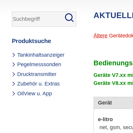
AKTUELLE
Ältere
Gerä­te­do­
Produkt­suche
Navi­
Tank­in­halts­an­zeiger
ga­
Bedie­nungs­
tion
Pegel­mess­sonden
über­
springen
Druck­trans­mitter
Geräte V7.xx mit
Geräte V8.xx mit
Zubehör u. Extras
OilView u. App
Gerät
e-litro
net, gsm, sec