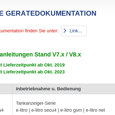
 GERÄ­TE­DO­KU­MEN­TA­TION
ku­men­ta­tion finden Sie unter:
Link...
an­lei­tungen Stand V7.x / V8.x
 Liefer­zeit­punkt ab Okt. 2019
 Liefer­zeit­punkt ab Okt. 2023
Inbetriebnahme u. Bedienung
Tank­an­zeiger-Serie
u4
e-litro | e-litro secu4 | e-litro gsm | e-litro net