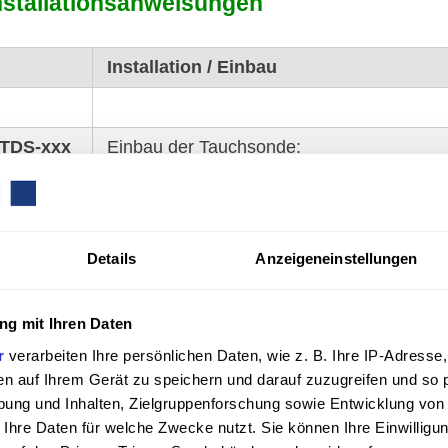
stal­la­ti­ons­an­wei­sungen
Installation / Einbau
 TDS-xxx
Einbau der Tauchsonde:
- bei Kellertank und Erdtank
- bei Kunststoff-Batterietanks
Details
Anzeigeneinstellungen
- Einbau m. Serto-Schutzrohr f. Tauchkabe
- Einbau mit Trennbarriere (EX-Bereich)
g mit Ihren Daten
:
r
verarbeiten Ihre persönlichen Daten, wie z. B. Ihre IP-Adresse,
en auf Ihrem Gerät zu speichern und darauf zuzugreifen und so 
Anschluss + Inbetriebnahme 'e-litro'-Gerät
ung und Inhalten, Zielgruppenforschung sowie Entwicklung von
Anschluss und Einbau von 'e-litro secu4'
 Ihre Daten für welche Zwecke nutzt. Sie können Ihre Einwilligun