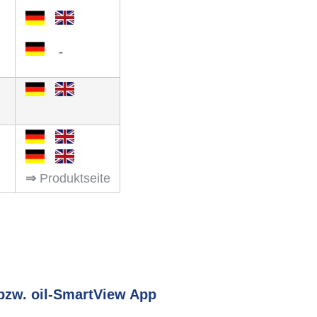
-
⇒
Produkt­seite
w bzw. oil-SmartView App