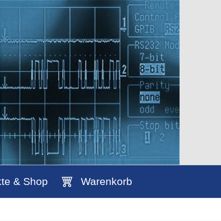
te & Shop
Warenkorb
g
über­sicht
ka­talog