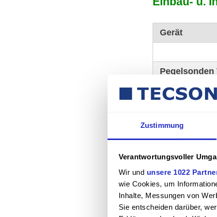
Einbau- u. In
Gerät
Pegelsonden
"
"
Zustimmung
"
"
Verantwortungsvoller Umgan
Tankanzeiger
Wir und
unsere 1022 Partne
wie Cookies, um Information
'e-litro'
Inhalte, Messungen von Werb
'e-litro secu4'
Sie entscheiden darüber, wer