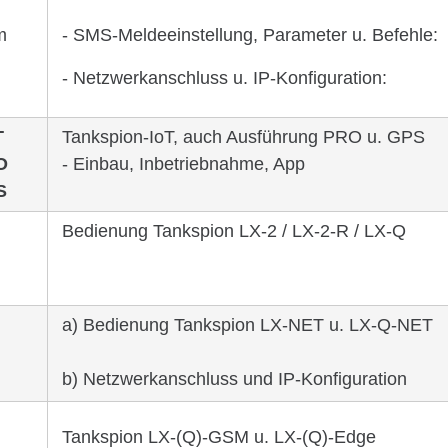
m
- SMS-Melde­ein­stel­lung, Parameter u. Befehle:
- Netz­werk­an­schluss u. IP-Konfi­gu­ra­tion:
T
Tankspion-IoT, auch Ausführung PRO u. GPS
O
- Einbau, Inbetriebnahme, App
S
Bedienung Tankspion LX-2 / LX-2-R / LX-Q
a) Bedienung Tankspion LX-NET u. LX-Q-NET
b) Netzwerkanschluss und IP-Konfiguration
Tankspion LX-(Q)-GSM u. LX-(Q)-Edge