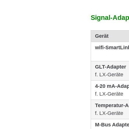
Wir verwenden Cookies, um I
und die Zugriffe auf unsere 
Signal-Adapt
Website an unsere Partner f
weiteren Informationen zus
Gerät
Hier finden Sie unser
Impre
wifi-SmartLin
GLT-Adapter
f. LX-Geräte
4-20 mA-Adap
f. LX-Geräte
Temperatur-A
f. LX-Geräte
M-Bus Adapte