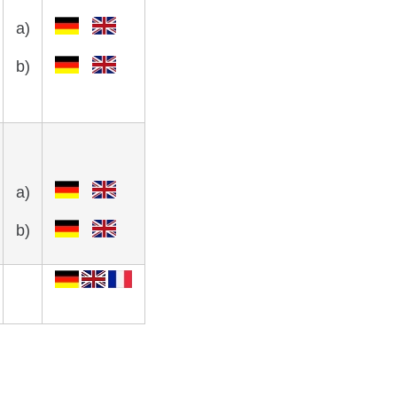
a)
b)
a)
b)